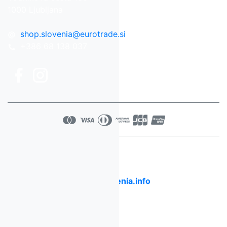
1000 Ljubljana
shop.slovenia
@
eurotrade.si
+386 68 138 037
Poiščite navdih za svoja potovanja po
Sloveniji!
www.slovenia.info
Copyright © 2022 Mediatis d.o.o.