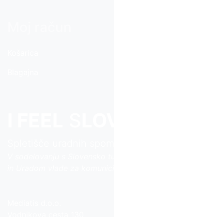
Moj račun
Košarica
Blagajna
I FEEL
S
LOVE
NIA
Spletišče uradnih spominkov iz Slovenije
V sodelovanju s Slovensko turistično organizacijo
in Uradom vlade za komuniciranje
Mediatis d.o.o.
Vodnikova cesta 130