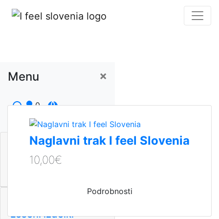
×
Novosti
Menu
0
Naglavni trak I feel Slovenia
Tekstil
10,00€
Podrobnosti
Leseni izdelki