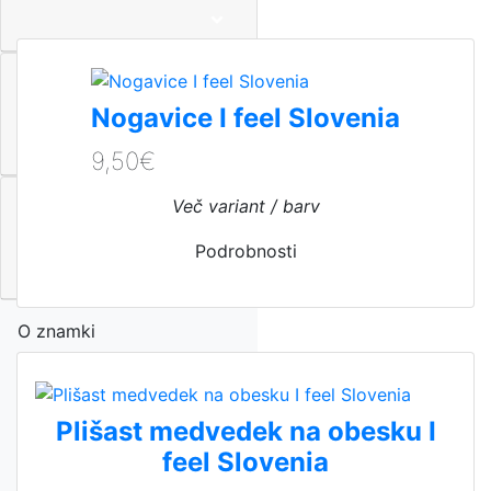
Izdelki za dom
Nogavice I feel Slovenia
9,50€
Več variant / barv
Dodatki in prosti čas
Podrobnosti
O znamki
Prodajna mesta
Plišast medvedek na obesku I
feel Slovenia