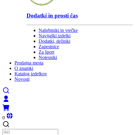
Dodatki in prosti čas
Nahrbtniki in vrečke
Navijaški izdelki
Dodatki, dežniki
Zapestnice
Za šport
Notesniki
Prodajna mesta
O znamki
Katalog izdelkov
Novosti
0