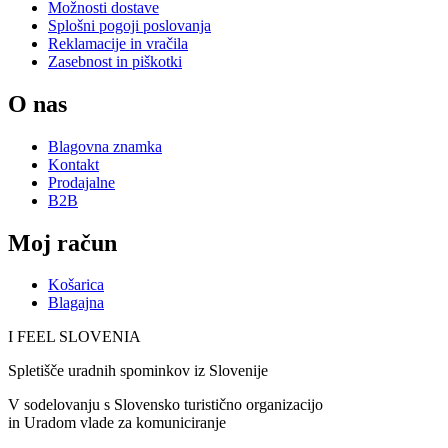
Možnosti dostave
Splošni pogoji poslovanja
Reklamacije in vračila
Zasebnost in piškotki
O nas
Blagovna znamka
Kontakt
Prodajalne
B2B
Moj račun
Košarica
Blagajna
I FEEL
S
LOVE
NIA
Spletišče uradnih spominkov iz Slovenije
V sodelovanju s Slovensko turistično organizacijo
in Uradom vlade za komuniciranje