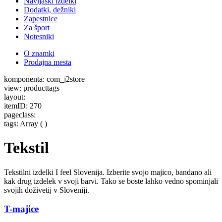
Navijaški izdelki
Dodatki, dežniki
Zapestnice
Za šport
Notesniki
O znamki
Prodajna mesta
komponenta: com_j2store
view: producttags
layout:
itemID: 270
pageclass:
tags: Array ( )
Tekstil
Tekstilni izdelki I feel Slovenija. Izberite svojo majico, bandano ali
kak drug izdelek v svoji barvi. Tako se boste lahko vedno spominjali
svojih doživetij v Sloveniji.
T-majice