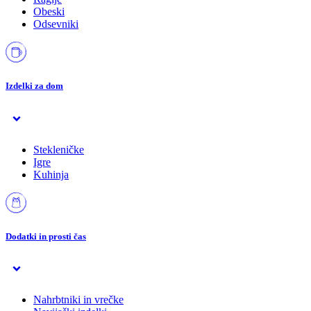
Obeski
Odsevniki
Izdelki za dom
Stekleničke
Igre
Kuhinja
Dodatki in prosti čas
Nahrbtniki in vrečke