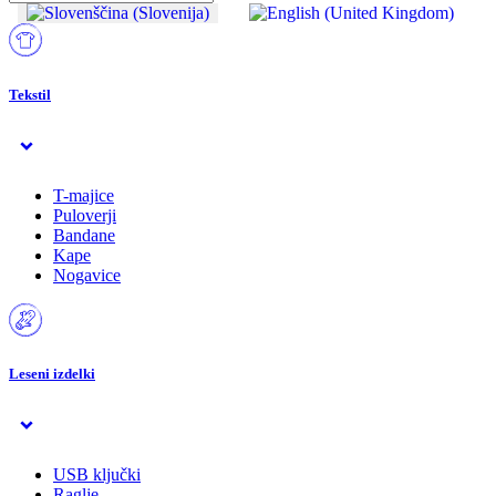
Tekstil
T-majice
Puloverji
Bandane
Kape
Nogavice
Leseni izdelki
USB ključki
Raglje