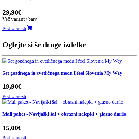
29,90€
Več variant / barv
Podrobnosti
Oglejte si še druge izdelke
Set gozdnega in cvetličnega medu I feel Slovenia My Way
19,90€
Podrobnosti
Mali paket - Navijaški šal + obrazni nalepki + glasno darilo
15,00€
Podrobnosti