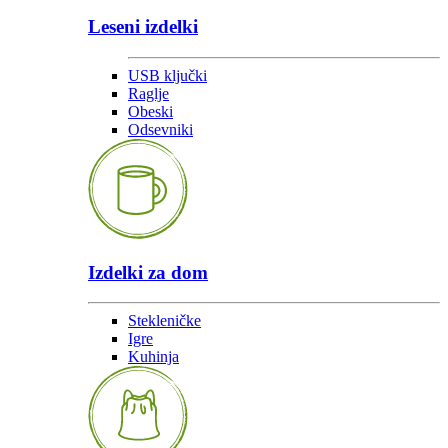
Leseni izdelki
USB ključki
Raglje
Obeski
Odsevniki
Izdelki za dom
Stekleničke
Igre
Kuhinja