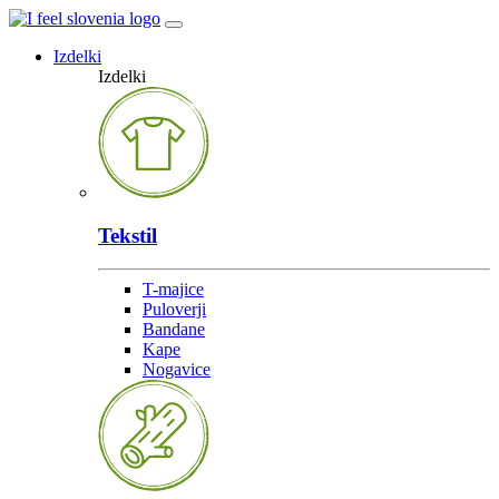
Izdelki
Izdelki
Tekstil
T-majice
Puloverji
Bandane
Kape
Nogavice