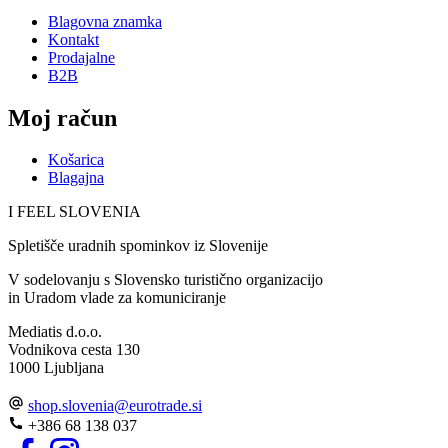
Blagovna znamka
Kontakt
Prodajalne
B2B
Moj račun
Košarica
Blagajna
I FEEL
S
LOVE
NIA
Spletišče uradnih spominkov iz Slovenije
V sodelovanju s Slovensko turistično organizacijo
in Uradom vlade za komuniciranje
Mediatis d.o.o.
Vodnikova cesta 130
1000 Ljubljana
shop.slovenia
@
eurotrade.si
+386 68 138 037