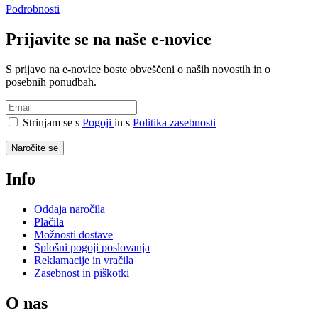
Podrobnosti
Prijavite se na naše e-novice
S prijavo na e-novice boste obveščeni o naših novostih in o
posebnih ponudbah.
Strinjam se s
Pogoji
in s
Politika zasebnosti
Naročite se
Info
Oddaja naročila
Plačila
Možnosti dostave
Splošni pogoji poslovanja
Reklamacije in vračila
Zasebnost in piškotki
O nas