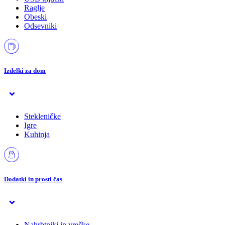
Raglje
Obeski
Odsevniki
Izdelki za dom
Stekleničke
Igre
Kuhinja
Dodatki in prosti čas
Nahrbtniki in vrečke