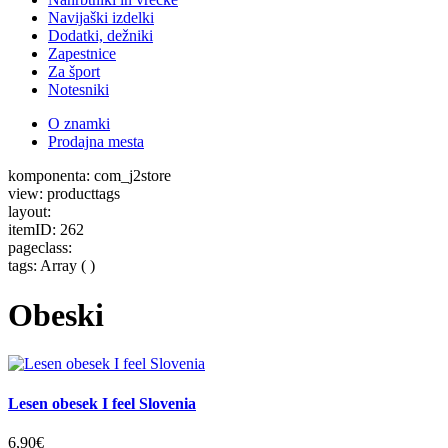
Navijaški izdelki
Dodatki, dežniki
Zapestnice
Za šport
Notesniki
O znamki
Prodajna mesta
komponenta: com_j2store
view: producttags
layout:
itemID: 262
pageclass:
tags: Array ( )
Obeski
Lesen obesek I feel Slovenia
6,90€