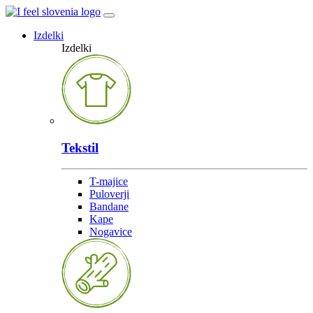
Izdelki
Izdelki
Tekstil
T-majice
Puloverji
Bandane
Kape
Nogavice