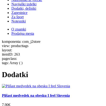
Navijaški izdelki
Dodatki, dežniki
Zapestnice
Za šport
Notesniki
O znamki
Prodajna mesta
komponenta: com_j2store
view: producttags
layout:
itemID: 263
pageclass:
tags: Array ( )
Dodatki
Plišast medvedek na obesku I feel Slovenia
7,90€