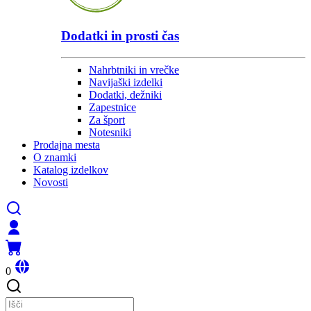
Dodatki in prosti čas
Nahrbtniki in vrečke
Navijaški izdelki
Dodatki, dežniki
Zapestnice
Za šport
Notesniki
Prodajna mesta
O znamki
Katalog izdelkov
Novosti
0