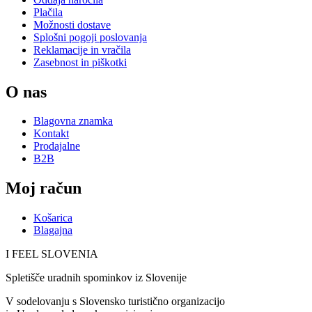
Plačila
Možnosti dostave
Splošni pogoji poslovanja
Reklamacije in vračila
Zasebnost in piškotki
O nas
Blagovna znamka
Kontakt
Prodajalne
B2B
Moj račun
Košarica
Blagajna
I FEEL
S
LOVE
NIA
Spletišče uradnih spominkov iz Slovenije
V sodelovanju s Slovensko turistično organizacijo