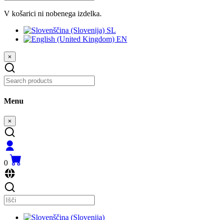
V košarici ni nobenega izdelka.
SL
EN
×
Menu
×
0