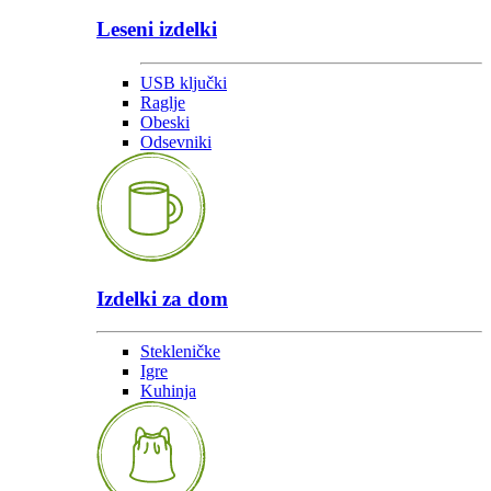
Leseni izdelki
USB ključki
Raglje
Obeski
Odsevniki
Izdelki za dom
Stekleničke
Igre
Kuhinja