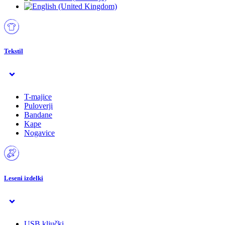
Tekstil
T-majice
Puloverji
Bandane
Kape
Nogavice
Leseni izdelki
USB ključki