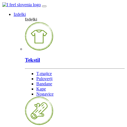
Izdelki
Izdelki
Tekstil
T-majice
Puloverji
Bandane
Kape
Nogavice