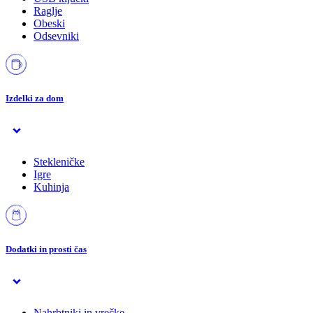
Raglje
Obeski
Odsevniki
Izdelki za dom
Stekleničke
Igre
Kuhinja
Dodatki in prosti čas
Nahrbtniki in vrečke