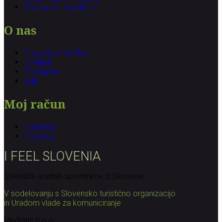
Zasebnost in piškotki
O nas
Blagovna znamka
Kontakt
Prodajalne
B2B
Moj račun
Košarica
Blagajna
I FEEL
S
LOVE
NIA
Spletišče uradnih spominkov iz Slovenije
V sodelovanju s Slovensko turistično organizacijo
in Uradom vlade za komuniciranje
Mediatis d.o.o.