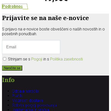
Podrobnosti
Prijavite se na naše e-novice
S prijavo na e-novice boste obveščeni o naših novostih in o
posebnih ponudbah.
Strinjam se s
Pogoji
in s
Politika zasebnosti
Naročite se
Info
Oddaja naročila
Plačila
Možnosti dostave
Splošni pogoji poslovanja
Reklamacije in vračila