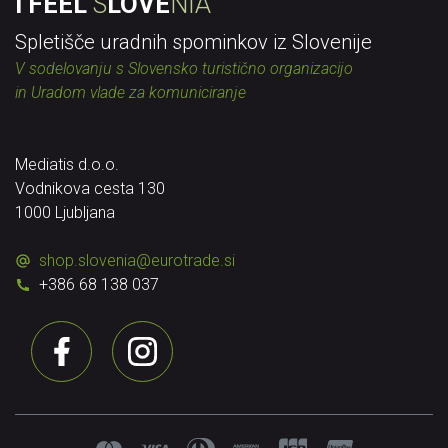
I FEEL
S
LOVE
NIA
Spletišče uradnih spominkov iz Slovenije
V sodelovanju s Slovensko turistično organizacijo
in Uradom vlade za komuniciranje
Mediatis d.o.o.
Vodnikova cesta 130
1000 Ljubljana
shop.slovenia
@
eurotrade.si
+386 68 138 037