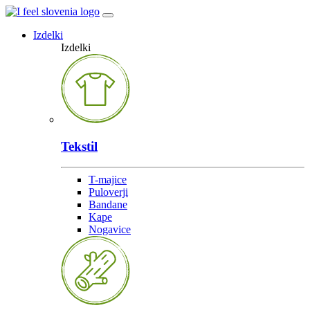
Izdelki
Izdelki
Tekstil
T-majice
Puloverji
Bandane
Kape
Nogavice