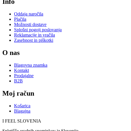
Info
Oddaja naročila
Plačila
Možnosti dostave
Splošni pogoji poslovanja
Reklamacije in vračila
Zasebnost in piškotki
O nas
Blagovna znamka
Kontakt
Prodajalne
B2B
Moj račun
Košarica
Blagajna
I FEEL
S
LOVE
NIA
Spletišče uradnih spominkov iz Slovenije