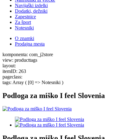
Navijaški izdelki
Dodatki, dežniki
Zapestnice
Za šport
Notesniki
O znamki
Prodajna mesta
komponenta: com_j2store
view: producttags
layout:
itemID: 263
pageclass:
tags: Array ( [0] => Notesniki )
Podloga za miško I feel Slovenia
Podloga za miško I feel Slovenia