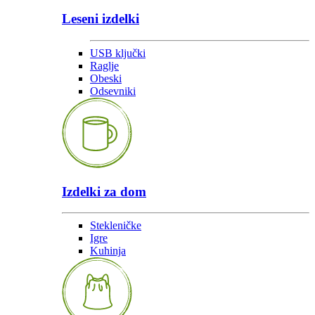
Leseni izdelki
USB ključki
Raglje
Obeski
Odsevniki
Izdelki za dom
Stekleničke
Igre
Kuhinja