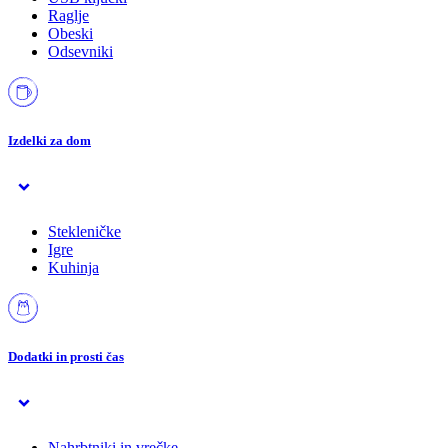
Raglje
Obeski
Odsevniki
Izdelki za dom
Stekleničke
Igre
Kuhinja
Dodatki in prosti čas
Nahrbtniki in vrečke