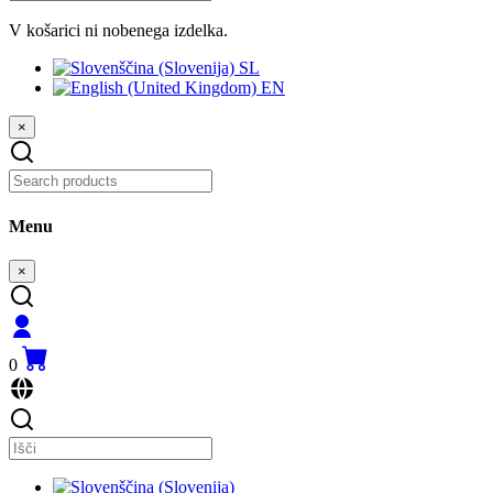
V košarici ni nobenega izdelka.
SL
EN
×
Menu
×
0