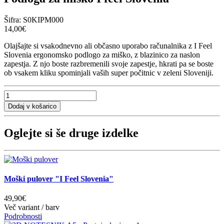
Šifra:
S0KIPM000
14,00€
Olajšajte si vsakodnevno ali občasno uporabo računalnika z I Feel
Slovenia ergonomsko podlogo za miško, z blazinico za naslon
zapestja. Z njo boste razbremenili svoje zapestje, hkrati pa se boste
ob vsakem kliku spominjali vaših super počitnic v zeleni Sloveniji.
Oglejte si še druge izdelke
Moški pulover "I Feel Slovenia"
49,90€
Več variant / barv
Podrobnosti