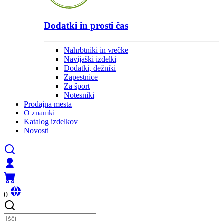
Dodatki in prosti čas
Nahrbtniki in vrečke
Navijaški izdelki
Dodatki, dežniki
Zapestnice
Za šport
Notesniki
Prodajna mesta
O znamki
Katalog izdelkov
Novosti
0