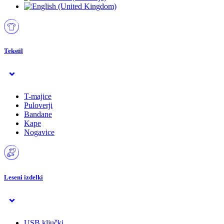
Tekstil
T-majice
Puloverji
Bandane
Kape
Nogavice
Leseni izdelki
USB ključki