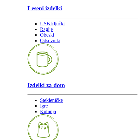
Leseni izdelki
USB ključki
Raglje
Obeski
Odsevniki
Izdelki za dom
Stekleničke
Igre
Kuhinja