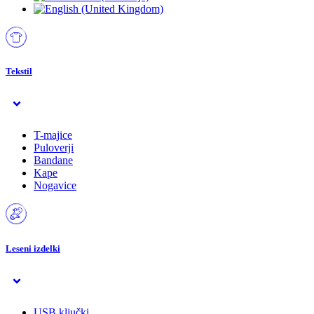
Tekstil
T-majice
Puloverji
Bandane
Kape
Nogavice
Leseni izdelki
USB ključki