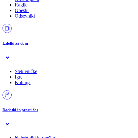
Raglje
Obeski
Odsevniki
Izdelki za dom
Stekleničke
Igre
Kuhinja
Dodatki in prosti čas
Nahrbtniki in vrečke