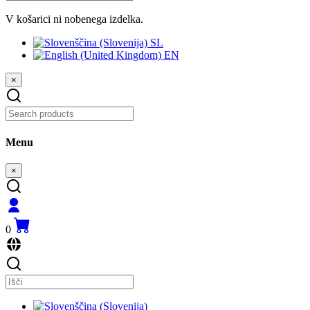
V košarici ni nobenega izdelka.
SL
EN
×
Menu
×
0