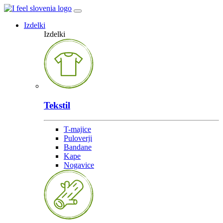
Izdelki
Izdelki
Tekstil
T-majice
Puloverji
Bandane
Kape
Nogavice