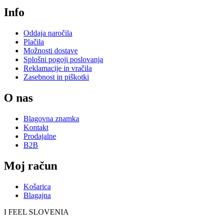
Info
Oddaja naročila
Plačila
Možnosti dostave
Splošni pogoji poslovanja
Reklamacije in vračila
Zasebnost in piškotki
O nas
Blagovna znamka
Kontakt
Prodajalne
B2B
Moj račun
Košarica
Blagajna
I FEEL
S
LOVE
NIA