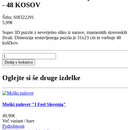
- 48 KOSOV
Šifra:
S0FI22291
5,99€
Super 3D puzzle z neverjetno sliko iz narave, znamenitih slovenskih
živali. Dimenzija sestavljenega puzzla je 31x23 cm in vsebuje 48
koščkov.
Oglejte si še druge izdelke
Moški pulover "I Feel Slovenia"
49,90€
Več variant / barv
Podrobnosti