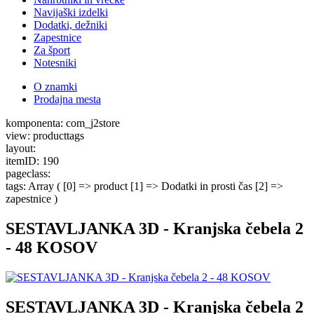
Navijaški izdelki
Dodatki, dežniki
Zapestnice
Za šport
Notesniki
O znamki
Prodajna mesta
komponenta: com_j2store
view: producttags
layout:
itemID: 190
pageclass:
tags: Array ( [0] => product [1] => Dodatki in prosti čas [2] =>
zapestnice )
SESTAVLJANKA 3D - Kranjska čebela 2
- 48 KOSOV
SESTAVLJANKA 3D - Kranjska čebela 2