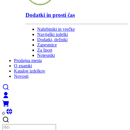
Dodatki in prosti čas
Nahrbtniki in vrečke
Navijaški izdelki
Dodatki, dežniki
Zapestnice
Za šport
Notesniki
Prodajna mesta
O znamki
Katalog izdelkov
Novosti
0