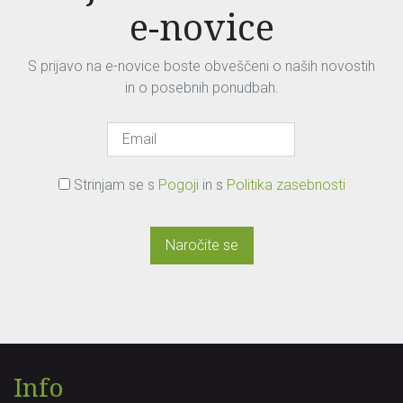
e-novice
S prijavo na e-novice boste obveščeni o naših novostih
in o posebnih ponudbah.
Strinjam se s
Pogoji
in s
Politika zasebnosti
Naročite se
Info