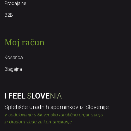
Prodajalne
B2B
Moj račun
Košarica
Blagajna
I FEEL
S
LOVE
NIA
Spletišče uradnih spominkov iz Slovenije
V sodelovanju s Slovensko turistično organizacijo
in Uradom vlade za komuniciranje