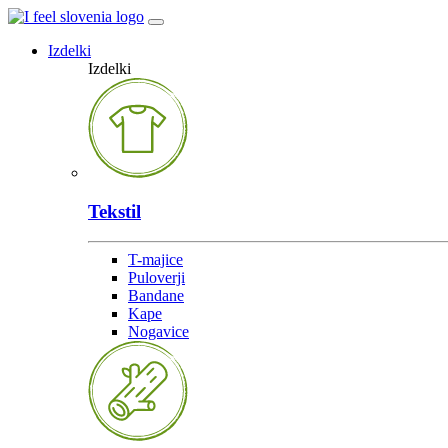
Izdelki
Izdelki
Tekstil
T-majice
Puloverji
Bandane
Kape
Nogavice