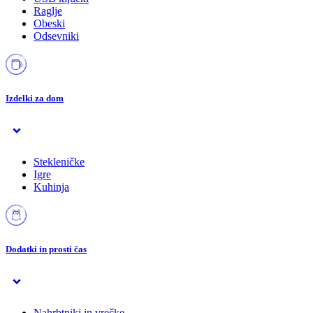
Raglje
Obeski
Odsevniki
Izdelki za dom
Stekleničke
Igre
Kuhinja
Dodatki in prosti čas
Nahrbtniki in vrečke