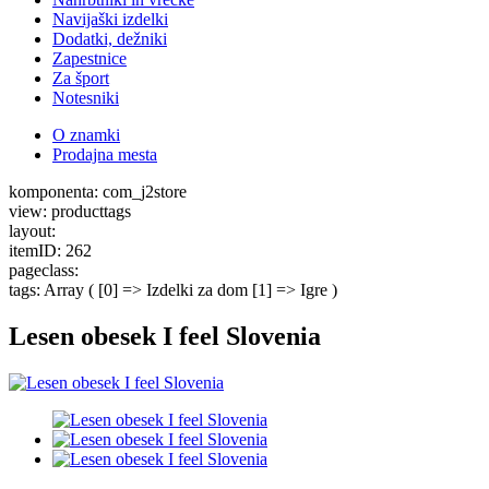
Navijaški izdelki
Dodatki, dežniki
Zapestnice
Za šport
Notesniki
O znamki
Prodajna mesta
komponenta: com_j2store
view: producttags
layout:
itemID: 262
pageclass:
tags: Array ( [0] => Izdelki za dom [1] => Igre )
Lesen obesek I feel Slovenia