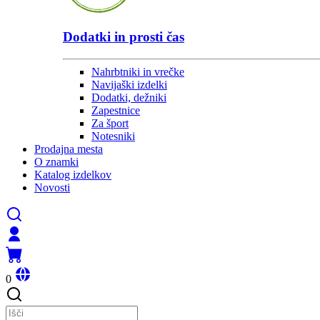
Dodatki in prosti čas
Nahrbtniki in vrečke
Navijaški izdelki
Dodatki, dežniki
Zapestnice
Za šport
Notesniki
Prodajna mesta
O znamki
Katalog izdelkov
Novosti
0