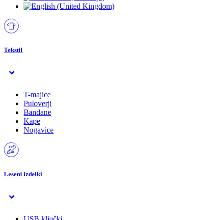
Tekstil
T-majice
Puloverji
Bandane
Kape
Nogavice
Leseni izdelki
USB ključki