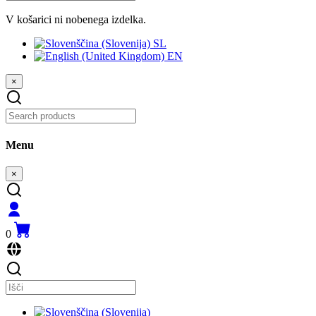
V košarici ni nobenega izdelka.
SL
EN
×
Menu
×
0