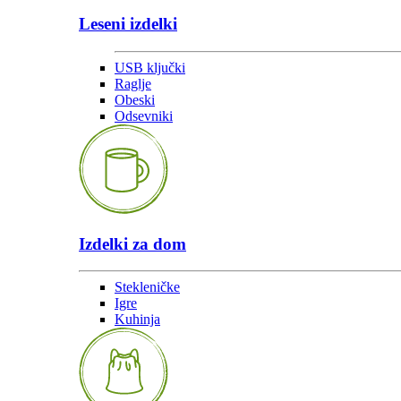
Leseni izdelki
USB ključki
Raglje
Obeski
Odsevniki
Izdelki za dom
Stekleničke
Igre
Kuhinja