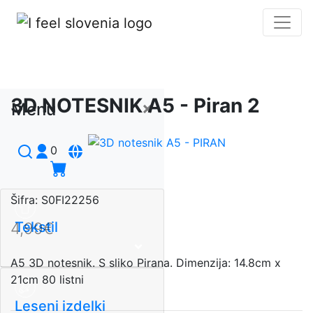
3D NOTESNIK A5 - Piran 2
×
Menu
0
Šifra:
S0FI22256
Tekstil
4,99€
A5 3D notesnik. S sliko Pirana. Dimenzija: 14.8cm x
21cm 80 listni
Leseni izdelki