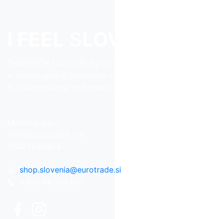
I FEEL
S
LOVE
NIA
Spletišče uradnih spominkov iz Slovenije
V sodelovanju s Slovensko turistično organizacijo
in Uradom vlade za komuniciranje
Mediatis d.o.o.
Vodnikova cesta 130
1000 Ljubljana
shop.slovenia
@
eurotrade.si
+386 68 138 037