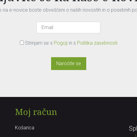
vo na e-novice boste obveščeni o naših novostih in o posebnih p
Strinjam se s
Pogoji
in s
Politika zasebnosti
Naročite se
Moj račun
Košarica
Sp
V