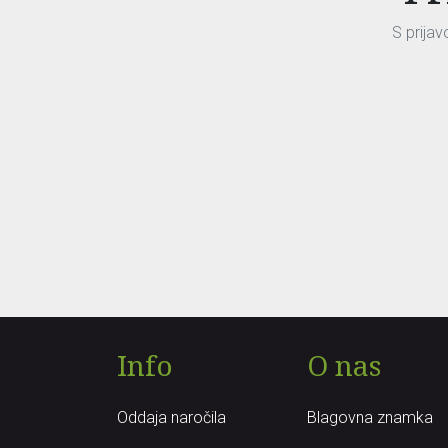
S prija
Info
O nas
Oddaja naročila
Blagovna znamka