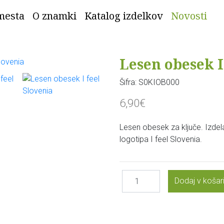
mesta
O znamki
Katalog izdelkov
Novosti
Lesen obesek I
Šifra:
S0KIOB000
6,90€
Lesen obesek za ključe. Izdel
logotipa I feel Slovenia.