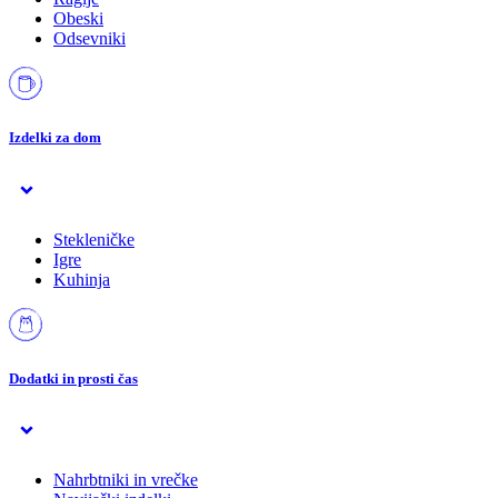
Obeski
Odsevniki
Izdelki za dom
Stekleničke
Igre
Kuhinja
Dodatki in prosti čas
Nahrbtniki in vrečke