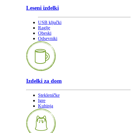
Leseni izdelki
USB ključki
Raglje
Obeski
Odsevniki
Izdelki za dom
Stekleničke
Igre
Kuhinja