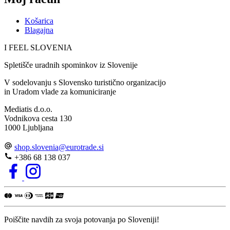
Košarica
Blagajna
I FEEL
S
LOVE
NIA
Spletišče uradnih spominkov iz Slovenije
V sodelovanju s Slovensko turistično organizacijo
in Uradom vlade za komuniciranje
Mediatis d.o.o.
Vodnikova cesta 130
1000 Ljubljana
shop.slovenia
@
eurotrade.si
+386 68 138 037
Poiščite navdih za svoja potovanja po Sloveniji!