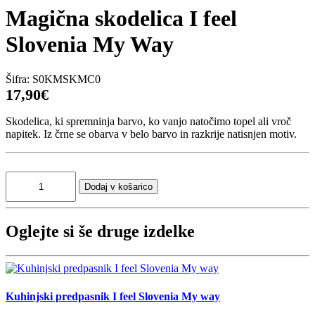
Magična skodelica I feel
Slovenia My Way
Šifra:
S0KMSKMC0
17,90€
Skodelica, ki spremninja barvo, ko vanjo natočimo topel ali vroč
napitek. Iz črne se obarva v belo barvo in razkrije natisnjen motiv.
Oglejte si še druge izdelke
Kuhinjski predpasnik I feel Slovenia My way