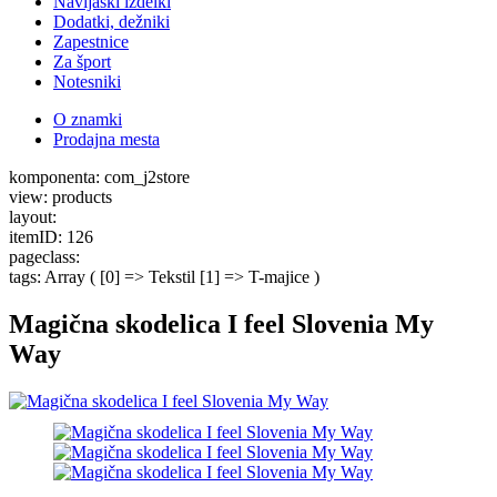
Navijaški izdelki
Dodatki, dežniki
Zapestnice
Za šport
Notesniki
O znamki
Prodajna mesta
komponenta: com_j2store
view: products
layout:
itemID: 126
pageclass:
tags: Array ( [0] => Tekstil [1] => T-majice )
Magična skodelica I feel Slovenia My
Way