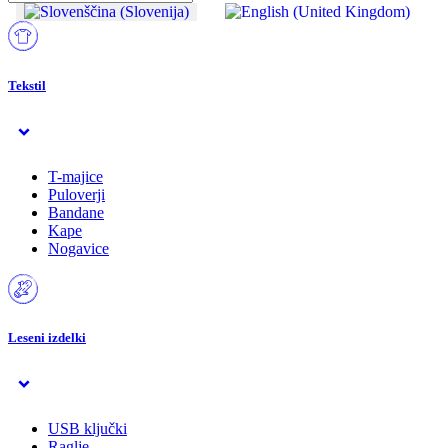
Tekstil
T-majice
Puloverji
Bandane
Kape
Nogavice
Leseni izdelki
USB ključki
Raglje