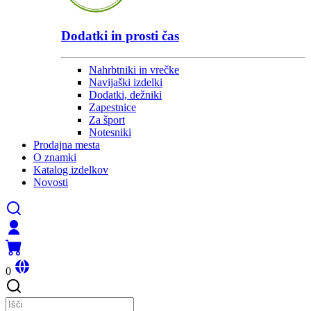
Dodatki in prosti čas
Nahrbtniki in vrečke
Navijaški izdelki
Dodatki, dežniki
Zapestnice
Za šport
Notesniki
Prodajna mesta
O znamki
Katalog izdelkov
Novosti
0