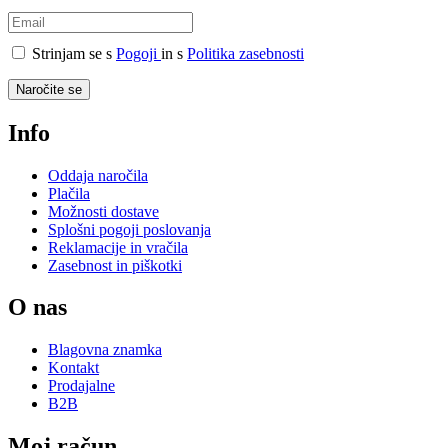
Strinjam se s
Pogoji
in s
Politika zasebnosti
Naročite se
Info
Oddaja naročila
Plačila
Možnosti dostave
Splošni pogoji poslovanja
Reklamacije in vračila
Zasebnost in piškotki
O nas
Blagovna znamka
Kontakt
Prodajalne
B2B
Moj račun