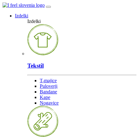
Izdelki
Izdelki
Tekstil
T-majice
Puloverji
Bandane
Kape
Nogavice