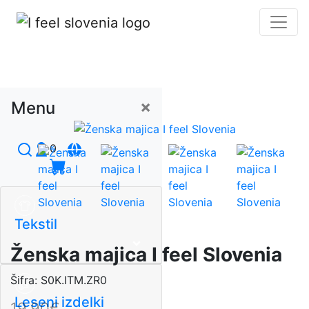
×
Menu
0
Tekstil
Ženska majica I feel Slovenia
Šifra:
S0K.ITM.ZR0
Leseni izdelki
19,90€