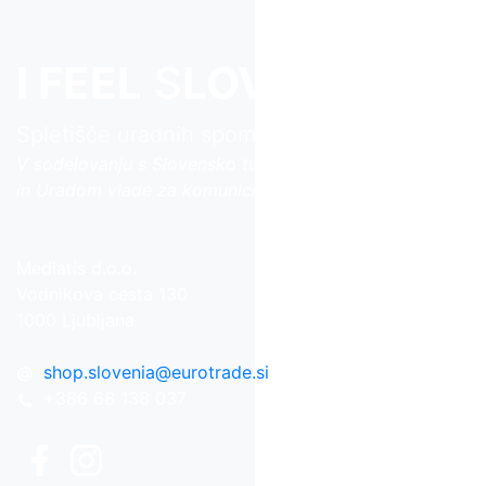
I FEEL
S
LOVE
NIA
Spletišče uradnih spominkov iz Slovenije
V sodelovanju s Slovensko turistično organizacijo
in Uradom vlade za komuniciranje
Mediatis d.o.o.
Vodnikova cesta 130
1000 Ljubljana
shop.slovenia
@
eurotrade.si
+386 68 138 037