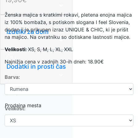
Ženska majica s kratkimi rokavi, pletena enojna majica
iz 100% bombaža, s potiskom slogana I feel Slovenia,
dodan ji je prikupen izraz UNIQUE & CHIC, ki je prišit
Izdelki za dom
na majico. Na ovratniku so dotiskane lastnosti majice.
Velikosti:
XS, S, M, L, XL, XXL
Najnižja cena v zadnjih 30-ih dneh: 18.90€
Dodatki in prosti čas
Barva:
O znamki
Prodajna mesta
Velikost: