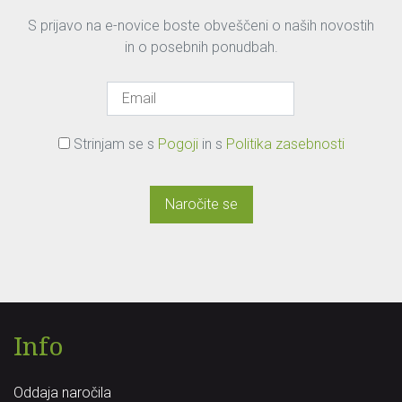
S prijavo na e-novice boste obveščeni o naših novostih
in o posebnih ponudbah.
Strinjam se s
Pogoji
in s
Politika zasebnosti
Naročite se
Info
Oddaja naročila