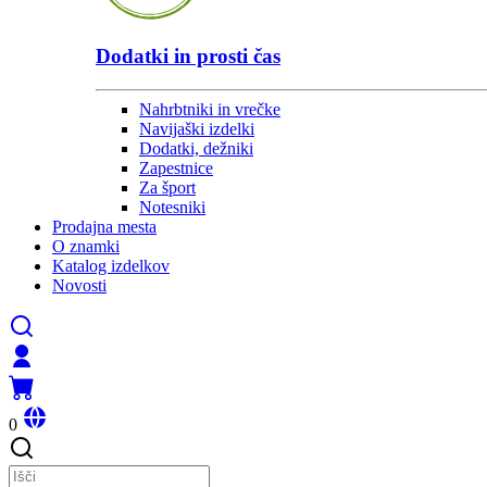
Dodatki in prosti čas
Nahrbtniki in vrečke
Navijaški izdelki
Dodatki, dežniki
Zapestnice
Za šport
Notesniki
Prodajna mesta
O znamki
Katalog izdelkov
Novosti
0