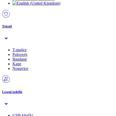
Tekstil
T-majice
Puloverji
Bandane
Kape
Nogavice
Leseni izdelki
USB ključki