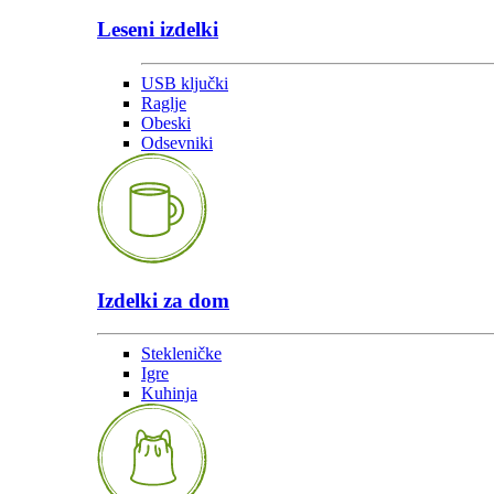
Leseni izdelki
USB ključki
Raglje
Obeski
Odsevniki
Izdelki za dom
Stekleničke
Igre
Kuhinja