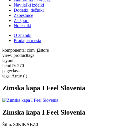
Navijaški izdelki
Dodatki, dežniki
Zapestnice
Za šport
Notesniki
O znamki
Prodajna mesta
komponenta: com_j2store
view: producttags
layout:
itemID: 270
pageclass:
tags: Array ( )
Zimska kapa I Feel Slovenia
Zimska kapa I Feel Slovenia
Šifra:
S0KIKABZ0