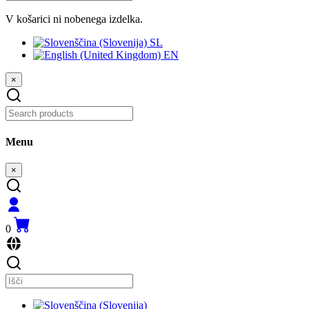
V košarici ni nobenega izdelka.
SL
EN
×
Menu
×
0