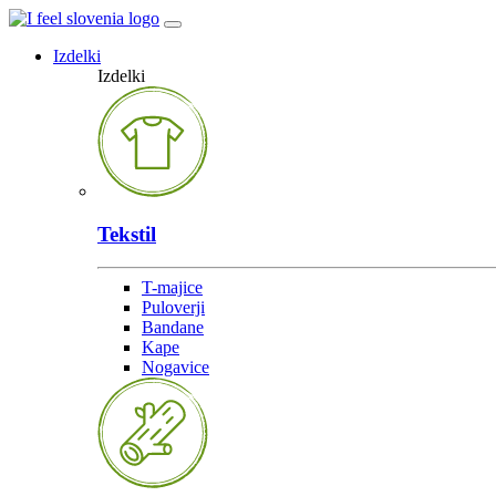
Izdelki
Izdelki
Tekstil
T-majice
Puloverji
Bandane
Kape
Nogavice