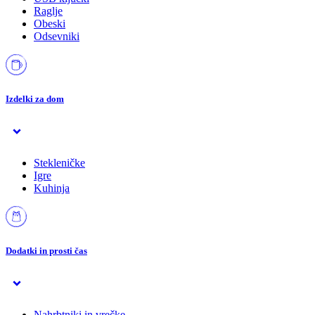
Raglje
Obeski
Odsevniki
Izdelki za dom
Stekleničke
Igre
Kuhinja
Dodatki in prosti čas
Nahrbtniki in vrečke