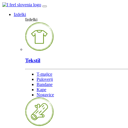
Izdelki
Izdelki
Tekstil
T-majice
Puloverji
Bandane
Kape
Nogavice