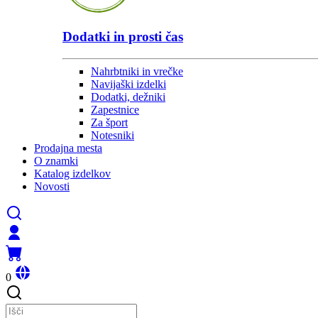
Dodatki in prosti čas
Nahrbtniki in vrečke
Navijaški izdelki
Dodatki, dežniki
Zapestnice
Za šport
Notesniki
Prodajna mesta
O znamki
Katalog izdelkov
Novosti
0