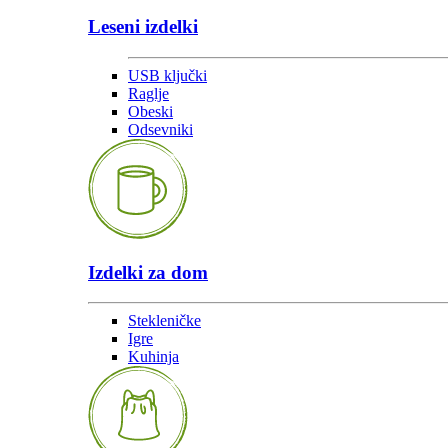
Leseni izdelki
USB ključki
Raglje
Obeski
Odsevniki
Izdelki za dom
Stekleničke
Igre
Kuhinja