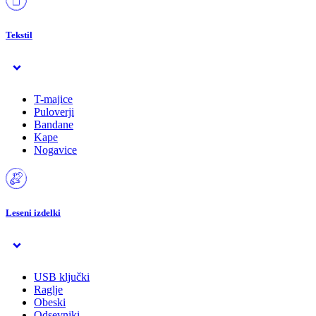
Tekstil
T-majice
Puloverji
Bandane
Kape
Nogavice
Leseni izdelki
USB ključki
Raglje
Obeski
Odsevniki