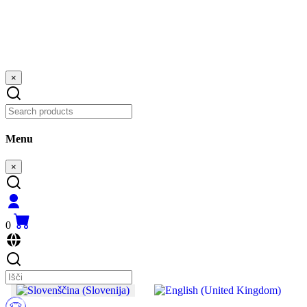
×
Menu
×
0