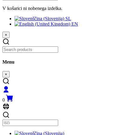
V košarici ni nobenega izdelka.
SL
EN
×
Menu
×
0