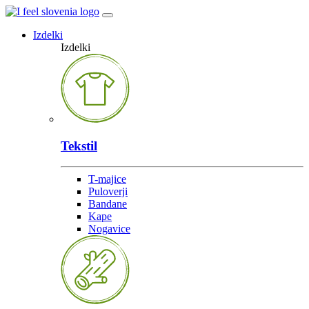
Izdelki
Izdelki
Tekstil
T-majice
Puloverji
Bandane
Kape
Nogavice