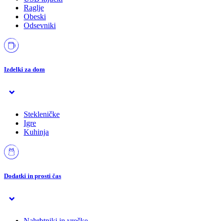
Raglje
Obeski
Odsevniki
Izdelki za dom
Stekleničke
Igre
Kuhinja
Dodatki in prosti čas
Nahrbtniki in vrečke