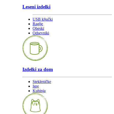
Leseni izdelki
USB ključki
Raglje
Obeski
Odsevniki
Izdelki za dom
Stekleničke
Igre
Kuhinja