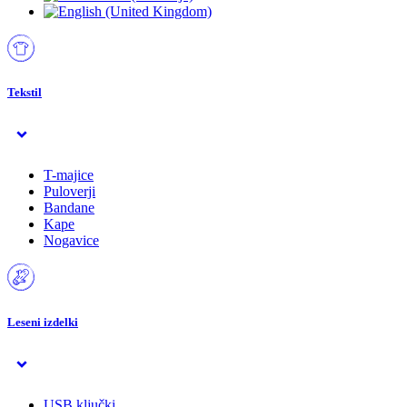
Tekstil
T-majice
Puloverji
Bandane
Kape
Nogavice
Leseni izdelki
USB ključki