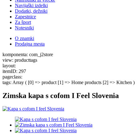
Navijaški izdelki
Dodatki, dežniki
Zapestnice
Za šport
Notesniki
O znamki
Prodajna mesta
komponenta: com_j2store
view: producttags
layout:
itemID: 297
pageclass:
tags: Array ( [0] => product [1] => Home products [2] => Kitchen )
Zimska kapa s cofom I Feel Slovenia