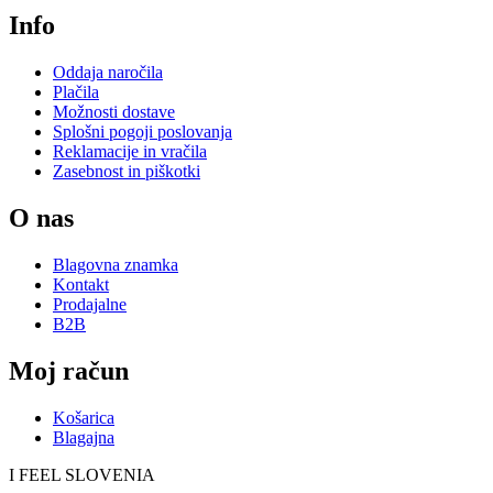
Info
Oddaja naročila
Plačila
Možnosti dostave
Splošni pogoji poslovanja
Reklamacije in vračila
Zasebnost in piškotki
O nas
Blagovna znamka
Kontakt
Prodajalne
B2B
Moj račun
Košarica
Blagajna
I FEEL
S
LOVE
NIA