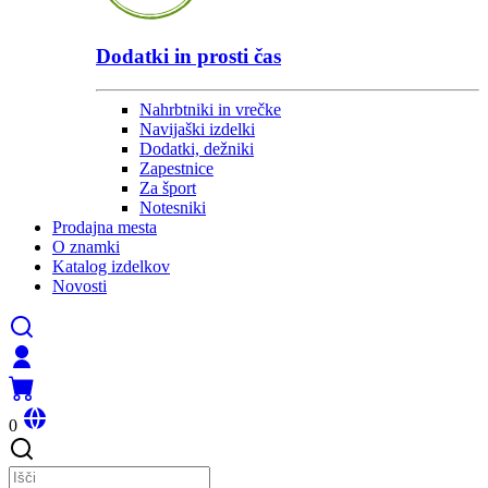
Dodatki in prosti čas
Nahrbtniki in vrečke
Navijaški izdelki
Dodatki, dežniki
Zapestnice
Za šport
Notesniki
Prodajna mesta
O znamki
Katalog izdelkov
Novosti
0