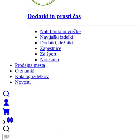
Dodatki in prosti čas
Nahrbtniki in vrečke
Navijaški izdelki
Dodatki, dežniki
Zapestnice
Za šport
Notesniki
Prodajna mesta
O znamki
Katalog izdelkov
Novosti
0