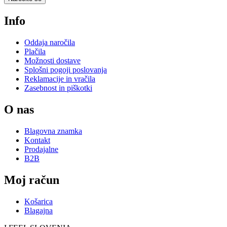
Info
Oddaja naročila
Plačila
Možnosti dostave
Splošni pogoji poslovanja
Reklamacije in vračila
Zasebnost in piškotki
O nas
Blagovna znamka
Kontakt
Prodajalne
B2B
Moj račun
Košarica
Blagajna