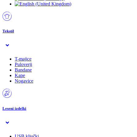
Tekstil
T-majice
Puloverji
Bandane
Kape
Nogavice
Leseni izdelki
USB ključki