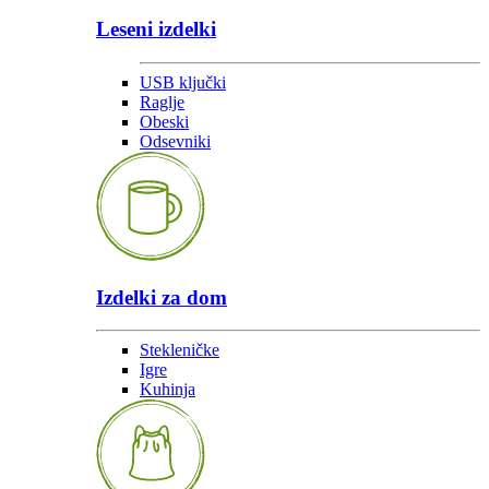
Leseni izdelki
USB ključki
Raglje
Obeski
Odsevniki
Izdelki za dom
Stekleničke
Igre
Kuhinja