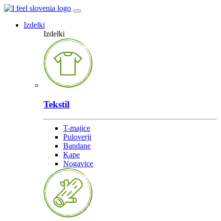
Izdelki
Izdelki
Tekstil
T-majice
Puloverji
Bandane
Kape
Nogavice