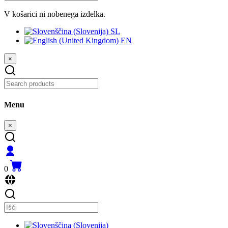
V košarici ni nobenega izdelka.
SL
EN
×
Menu
×
0