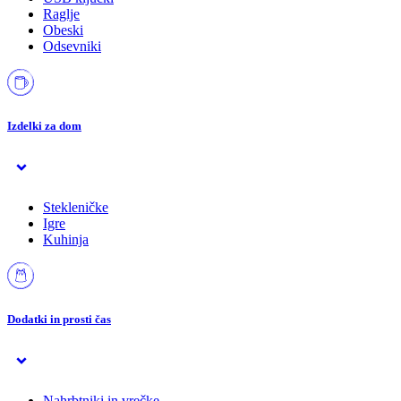
Raglje
Obeski
Odsevniki
Izdelki za dom
Stekleničke
Igre
Kuhinja
Dodatki in prosti čas
Nahrbtniki in vrečke