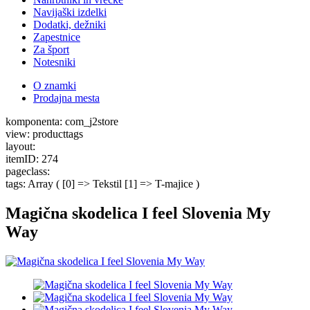
Navijaški izdelki
Dodatki, dežniki
Zapestnice
Za šport
Notesniki
O znamki
Prodajna mesta
komponenta: com_j2store
view: producttags
layout:
itemID: 274
pageclass:
tags: Array ( [0] => Tekstil [1] => T-majice )
Magična skodelica I feel Slovenia My
Way