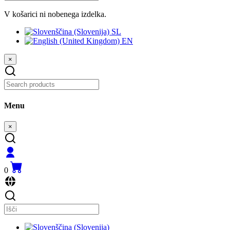
V košarici ni nobenega izdelka.
SL
EN
×
Menu
×
0