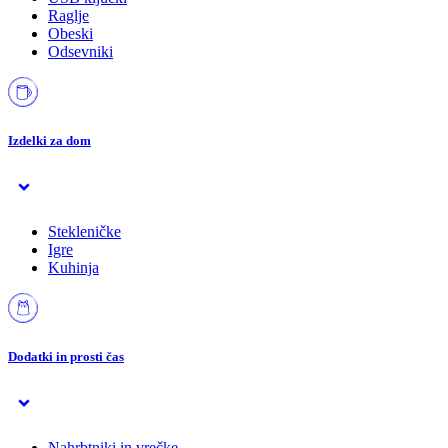
Raglje
Obeski
Odsevniki
Izdelki za dom
Stekleničke
Igre
Kuhinja
Dodatki in prosti čas
Nahrbtniki in vrečke