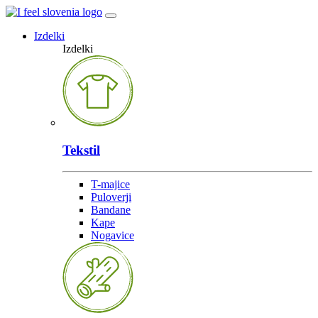
Izdelki
Izdelki
Tekstil
T-majice
Puloverji
Bandane
Kape
Nogavice