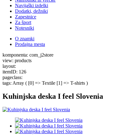
Navijaški izdelki
Dodatki, dežniki
Zapestnice
Za šport
Notesniki
O znamki
Prodajna mesta
komponenta: com_j2store
view: products
layout:
itemID: 126
pageclass:
tags: Array ( [0] => Textile [1] => T-shirts )
Kuhinjska deska I feel Slovenia