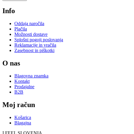
Info
Oddaja naročila
Plačila
Možnosti dostave
Splošni pogoji poslovanja
Reklamacije in vračila
Zasebnost in piškotki
O nas
Blagovna znamka
Kontakt
Prodajalne
B2B
Moj račun
Košarica
Blagajna
I FEEL
S
LOVE
NIA