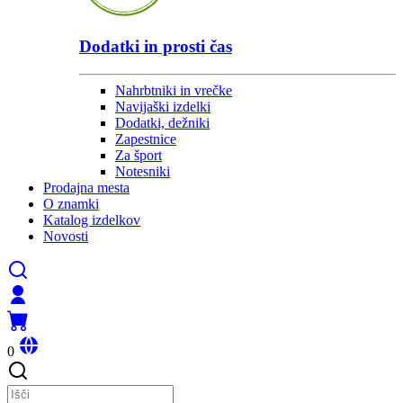
Dodatki in prosti čas
Nahrbtniki in vrečke
Navijaški izdelki
Dodatki, dežniki
Zapestnice
Za šport
Notesniki
Prodajna mesta
O znamki
Katalog izdelkov
Novosti
0