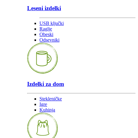
Leseni izdelki
USB ključki
Raglje
Obeski
Odsevniki
Izdelki za dom
Stekleničke
Igre
Kuhinja