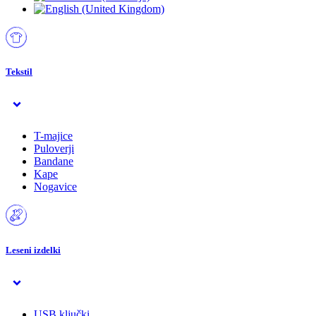
Tekstil
T-majice
Puloverji
Bandane
Kape
Nogavice
Leseni izdelki
USB ključki