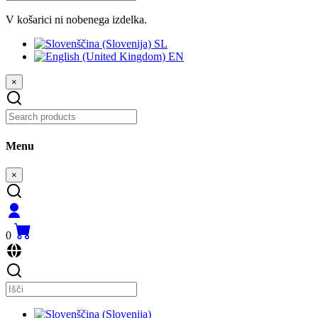
V košarici ni nobenega izdelka.
SL
EN
×
Menu
×
0