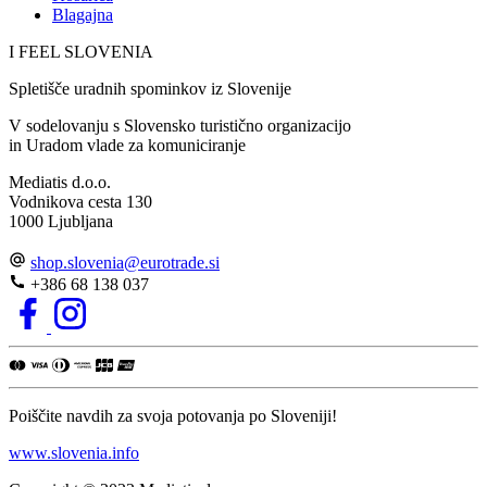
Blagajna
I FEEL
S
LOVE
NIA
Spletišče uradnih spominkov iz Slovenije
V sodelovanju s Slovensko turistično organizacijo
in Uradom vlade za komuniciranje
Mediatis d.o.o.
Vodnikova cesta 130
1000 Ljubljana
shop.slovenia
@
eurotrade.si
+386 68 138 037
Poiščite navdih za svoja potovanja po Sloveniji!
www.slovenia.info