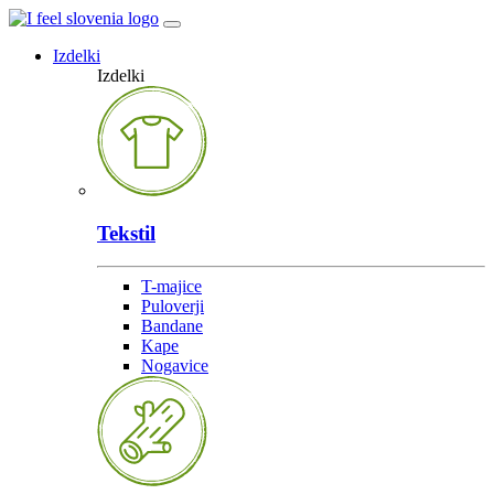
Izdelki
Izdelki
Tekstil
T-majice
Puloverji
Bandane
Kape
Nogavice