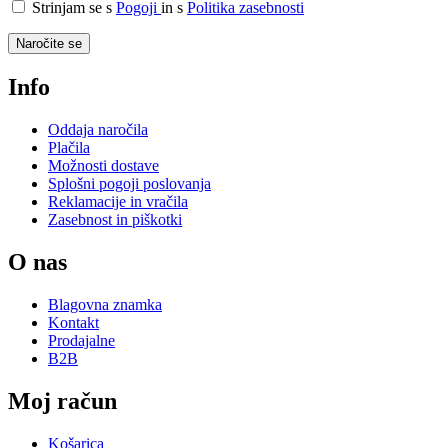
Strinjam se s
Pogoji
in s
Politika zasebnosti
Naročite se
Info
Oddaja naročila
Plačila
Možnosti dostave
Splošni pogoji poslovanja
Reklamacije in vračila
Zasebnost in piškotki
O nas
Blagovna znamka
Kontakt
Prodajalne
B2B
Moj račun
Košarica