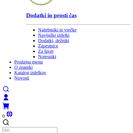
Dodatki in prosti čas
Nahrbtniki in vrečke
Navijaški izdelki
Dodatki, dežniki
Zapestnice
Za šport
Notesniki
Prodajna mesta
O znamki
Katalog izdelkov
Novosti
0