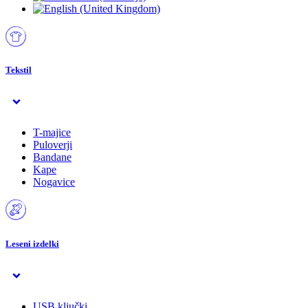
Tekstil
T-majice
Puloverji
Bandane
Kape
Nogavice
Leseni izdelki
USB ključki