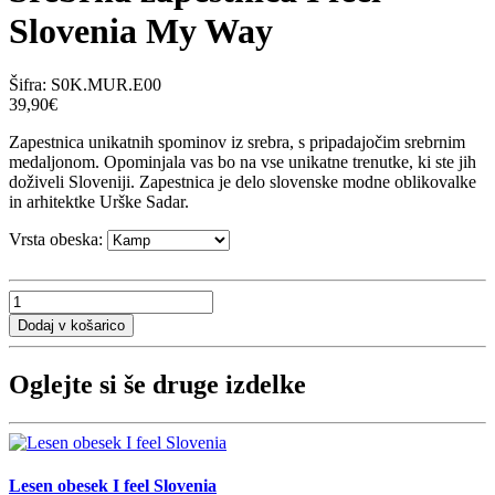
Slovenia My Way
Šifra:
S0K.MUR.E00
39,90€
Zapestnica unikatnih spominov iz srebra, s pripadajočim srebrnim
medaljonom. Opominjala vas bo na vse unikatne trenutke, ki ste jih
doživeli Sloveniji. Zapestnica je delo slovenske modne oblikovalke
in arhitektke Urške Sadar.
Vrsta obeska:
Oglejte si še druge izdelke
Lesen obesek I feel Slovenia