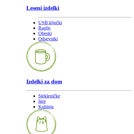
Leseni izdelki
USB ključki
Raglje
Obeski
Odsevniki
Izdelki za dom
Stekleničke
Igre
Kuhinja