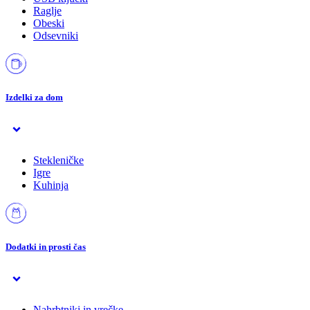
Raglje
Obeski
Odsevniki
Izdelki za dom
Stekleničke
Igre
Kuhinja
Dodatki in prosti čas
Nahrbtniki in vrečke