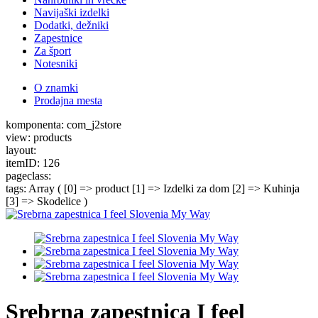
Navijaški izdelki
Dodatki, dežniki
Zapestnice
Za šport
Notesniki
O znamki
Prodajna mesta
komponenta: com_j2store
view: products
layout:
itemID: 126
pageclass:
tags: Array ( [0] => product [1] => Izdelki za dom [2] => Kuhinja
[3] => Skodelice )
Srebrna zapestnica I feel