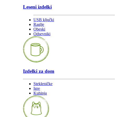
Leseni izdelki
USB ključki
Raglje
Obeski
Odsevniki
Izdelki za dom
Stekleničke
Igre
Kuhinja