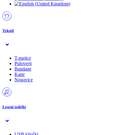
Tekstil
T-majice
Puloverji
Bandane
Kape
Nogavice
Leseni izdelki
USB ključki