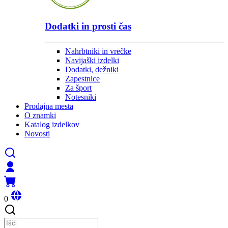
Dodatki in prosti čas
Nahrbtniki in vrečke
Navijaški izdelki
Dodatki, dežniki
Zapestnice
Za šport
Notesniki
Prodajna mesta
O znamki
Katalog izdelkov
Novosti
0