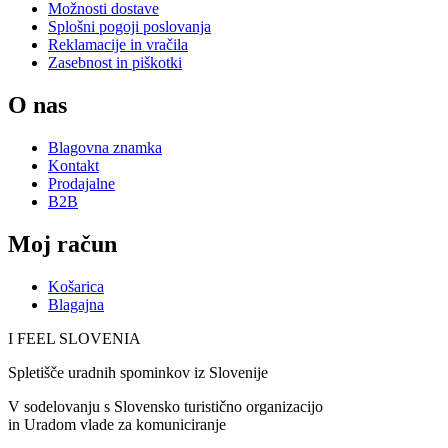
Možnosti dostave
Splošni pogoji poslovanja
Reklamacije in vračila
Zasebnost in piškotki
O nas
Blagovna znamka
Kontakt
Prodajalne
B2B
Moj račun
Košarica
Blagajna
I FEEL
S
LOVE
NIA
Spletišče uradnih spominkov iz Slovenije
V sodelovanju s Slovensko turistično organizacijo
in Uradom vlade za komuniciranje