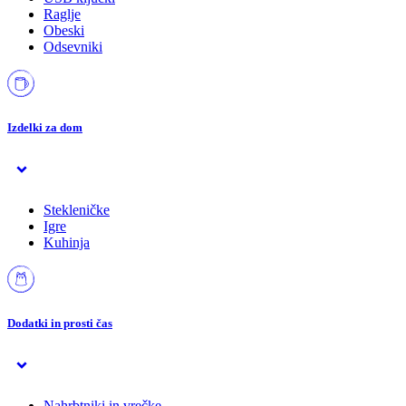
Raglje
Obeski
Odsevniki
Izdelki za dom
Stekleničke
Igre
Kuhinja
Dodatki in prosti čas
Nahrbtniki in vrečke