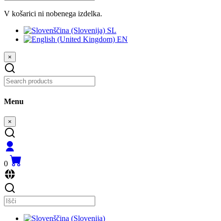
V košarici ni nobenega izdelka.
SL
EN
×
Menu
×
0