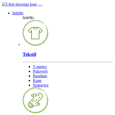
Izdelki
Izdelki
Tekstil
T-majice
Puloverji
Bandane
Kape
Nogavice