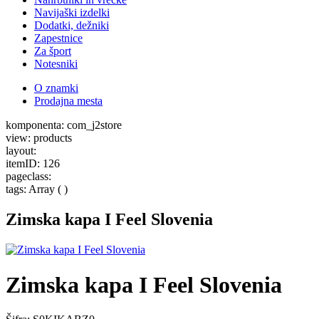
Navijaški izdelki
Dodatki, dežniki
Zapestnice
Za šport
Notesniki
O znamki
Prodajna mesta
komponenta: com_j2store
view: products
layout:
itemID: 126
pageclass:
tags: Array ( )
Zimska kapa I Feel Slovenia
Zimska kapa I Feel Slovenia