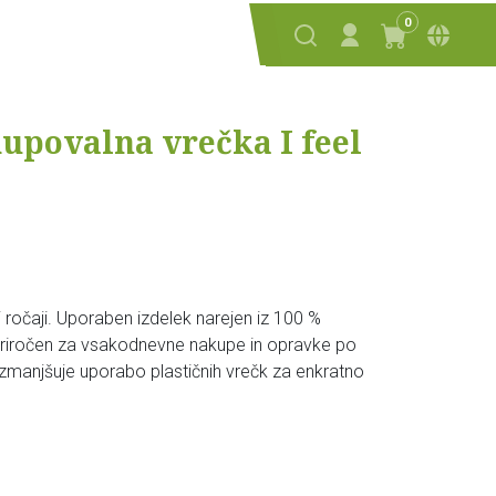
0
povalna vrečka I feel
ročaji. Uporaben izdelek narejen iz 100 %
iročen za vsakodnevne nakupe in opravke po
zmanjšuje uporabo plastičnih vrečk za enkratno