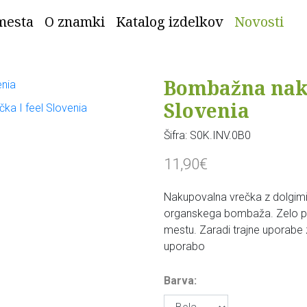
mesta
O znamki
Katalog izdelkov
Novosti
Bombažna naku
Slovenia
Šifra:
S0K.INV.0B0
11,90€
Nakupovalna vrečka z dolgimi 
organskega bombaža. Zelo pr
mestu. Zaradi trajne uporabe 
uporabo
Barva: