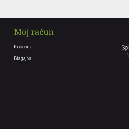
Moj račun
Košarica
Sp
V
Blagajna