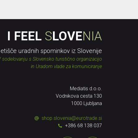
I FEEL
S
LOVE
NIA
letišče uradnih spominkov iz Slovenije
 sodelovanju s Slovensko turistično organizacijo
in Uradom vlade za komuniciranje
Mediatis d.o.o.
Vodnikova cesta 130
1000 Ljubljana
shop.slovenia
@
eurotrade.si
+386 68 138 037