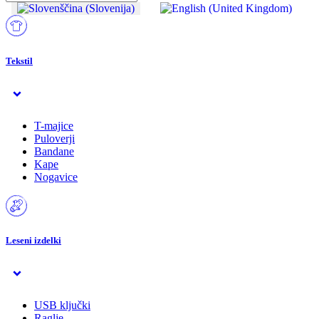
Tekstil
T-majice
Puloverji
Bandane
Kape
Nogavice
Leseni izdelki
USB ključki
Raglje