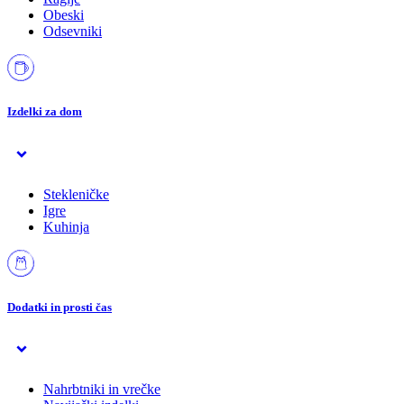
Obeski
Odsevniki
Izdelki za dom
Stekleničke
Igre
Kuhinja
Dodatki in prosti čas
Nahrbtniki in vrečke