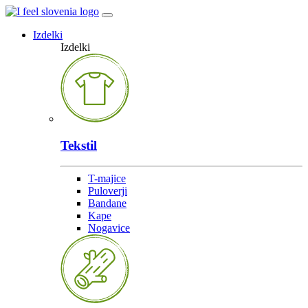
Izdelki
Izdelki
Tekstil
T-majice
Puloverji
Bandane
Kape
Nogavice