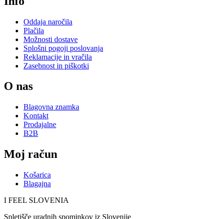
Info
Oddaja naročila
Plačila
Možnosti dostave
Splošni pogoji poslovanja
Reklamacije in vračila
Zasebnost in piškotki
O nas
Blagovna znamka
Kontakt
Prodajalne
B2B
Moj račun
Košarica
Blagajna
I FEEL
S
LOVE
NIA
Spletišče uradnih spominkov iz Slovenije