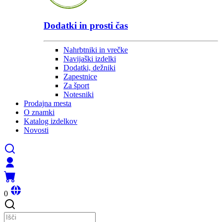
Dodatki in prosti čas
Nahrbtniki in vrečke
Navijaški izdelki
Dodatki, dežniki
Zapestnice
Za šport
Notesniki
Prodajna mesta
O znamki
Katalog izdelkov
Novosti
0