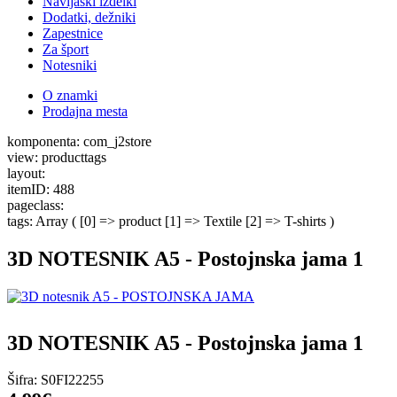
Navijaški izdelki
Dodatki, dežniki
Zapestnice
Za šport
Notesniki
O znamki
Prodajna mesta
komponenta: com_j2store
view: producttags
layout:
itemID: 488
pageclass:
tags: Array ( [0] => product [1] => Textile [2] => T-shirts )
3D NOTESNIK A5 - Postojnska jama 1
3D NOTESNIK A5 - Postojnska jama 1
Šifra:
S0FI22255