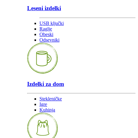
Leseni izdelki
USB ključki
Raglje
Obeski
Odsevniki
Izdelki za dom
Stekleničke
Igre
Kuhinja